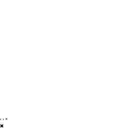
‹
›
×